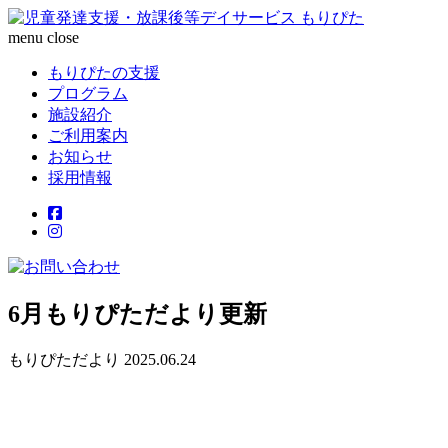
menu
close
もりぴたの支援
プログラム
施設紹介
ご利用案内
お知らせ
採用情報
6月もりぴただより更新
もりぴただより
2025.06.24